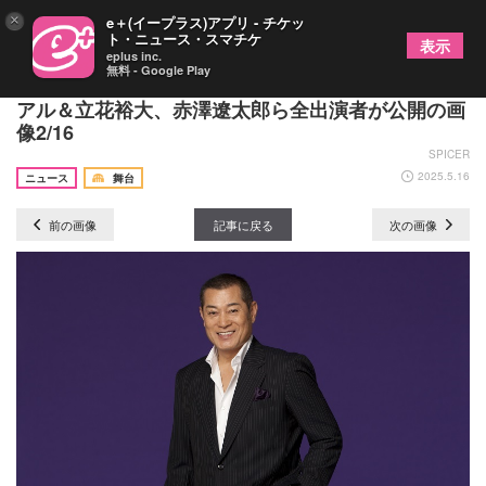
×
e＋(イープラス)アプリ - チケッ
ト・ニュース・スマチケ
表示
eplus inc.
無料 - Google Play
『大逆転！戦国武将誉賑』4人の座長によるビジュ
アル＆立花裕大、赤澤遼太郎ら全出演者が公開の画
像2/16
SPICER
2025.5.16
ニュース
舞台
前の画像
記事に戻る
次の画像