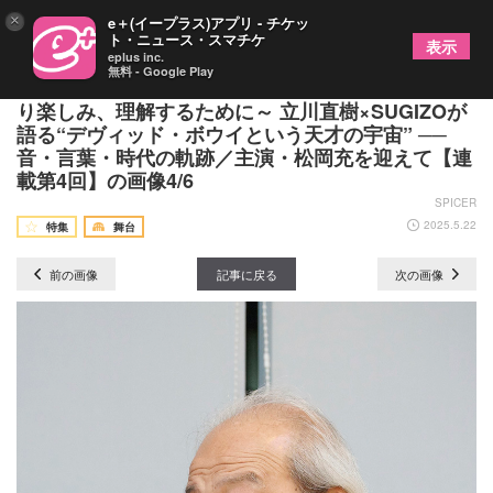
×
e＋(イープラス)アプリ - チケッ
ト・ニュース・スマチケ
表示
eplus inc.
無料 - Google Play
ミュージカル『LAZARUS』上演記念特別対談～よ
り楽しみ、理解するために～ 立川直樹×SUGIZOが
語る“デヴィッド・ボウイという天才の宇宙” ──
音・言葉・時代の軌跡／主演・松岡充を迎えて【連
載第4回】の画像4/6
SPICER
2025.5.22
特集
舞台
前の画像
記事に戻る
次の画像