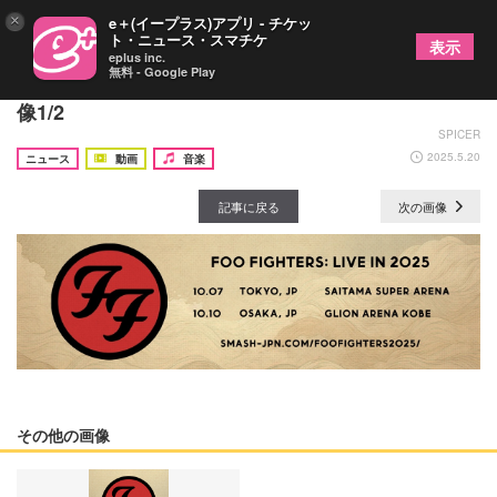
×
e＋(イープラス)アプリ - チケッ
ト・ニュース・スマチケ
表示
eplus inc.
無料 - Google Play
フー・ファイターズ、10月に単独来日公演決定の画
像1/2
SPICER
2025.5.20
ニュース
動画
音楽
記事に戻る
次の画像
その他の画像