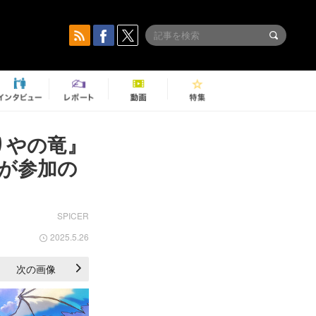
りやの竜』
が参加の
SPICER
2025.5.26
次の画像