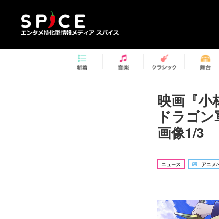
映画『小
ドラゴン
画像1/3
ニュース
アニメ/