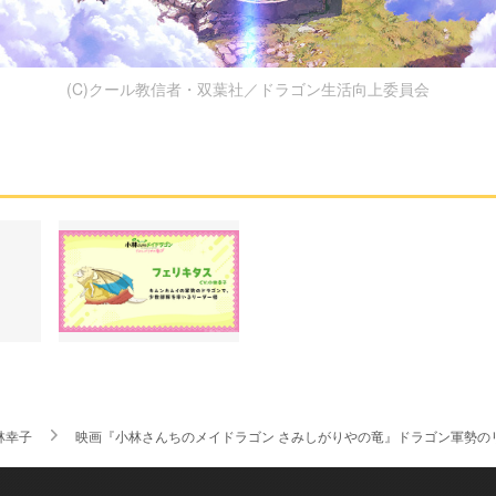
(C)クール教信者・双葉社／ドラゴン生活向上委員会
林幸子
映画『小林さんちのメイドラゴン さみしがりやの竜』ドラゴン軍勢の