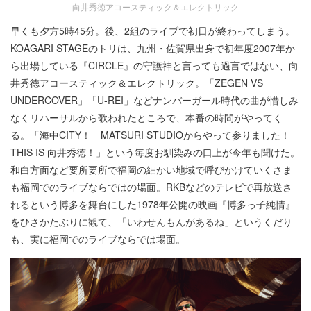
向井秀徳アコースティック＆エレクトリック
早くも夕方5時45分。後、2組のライブで初日が終わってしまう。
KOAGARI STAGEのトリは、九州・佐賀県出身で初年度2007年か
ら出場している『CIRCLE』の守護神と言っても過言ではない、向
井秀徳アコースティック＆エレクトリック。「ZEGEN VS
UNDERCOVER」「U-REI」などナンバーガール時代の曲が惜しみ
なくリハーサルから歌われたところで、本番の時間がやってく
る。「海中CITY！ MATSURI STUDIOからやって参りました！
THIS IS 向井秀徳！」という毎度お馴染みの口上が今年も聞けた。
和白方面など要所要所で福岡の細かい地域で呼びかけていくさま
も福岡でのライブならではの場面。RKBなどのテレビで再放送さ
れるという博多を舞台にした1978年公開の映画『博多っ子純情』
をひさかたぶりに観て、「いわせんもんがあるね」というくだり
も、実に福岡でのライブならでは場面。