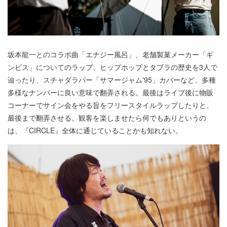
坂本龍一とのコラボ曲「エナジー風呂」、老舗製菓メーカー「ギ
ンビス」についてのラップ、ヒップホップとタブラの歴史を3人で
辿ったり、スチャダラパー「サマージャム'95」カバーなど、多種
多様なナンバーに良い意味で翻弄される。最後はライブ後に物販
コーナーでサイン会をやる旨をフリースタイルラップしたりと、
最後まで翻弄させる。観客を楽しませたら何でもありというの
は、『CIRCLE』全体に通じていることかも知れない。