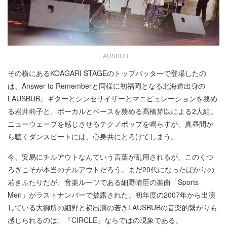
LAUSBUB
その横にあるKOAGARI STAGEのトップバッターで登場したの
は、Answer to Rememberと同様に初福岡となる北海道出身の
LAUSBUB。ギターとシンセサイザーとマニピュレーションを務め
る岩井莉子と、ボーカルとベースを務める髙橋芽以による2人組。
ニューウェーブを感じさせるテクノポップを鳴らすが、真昼間か
ら聴くダンスビートには、心身共にとろけてしまう。
今、安易にチルアウトなんていう言葉が乱用されるが、このくつ
ろぎこそが本当のチルアウトだろう。まだ20代になったばかりの
若きふたりだが、音楽ルーツである細野晴臣の楽曲「Sports
Men」がラストナンバーで披露された。初年度の2007年から出演
している大御所の細野と初出演の若きLAUSBUBの音楽的繋がりも
感じられるのは、『CIRCLE』ならではの現象である。