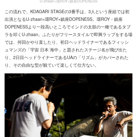
U-zhaan×環ROY×鎮座DOPENESS
この流れで、KOAGARI STAGEの3番手は、3人という座組では初
出演となるU-zhaan×環ROY×鎮座DOPENESS。環ROY・鎮座
DOPENESSより一段高いところでインドの太鼓の一種であるタブ
ラを叩くU-zhaan。ふたりがフリースタイルで即興ラップをする場
では、何回かやり直したり、初日ヘッドライナーであるフィッシ
ュマンズの「宇宙 日本 海中」と題されたステージ名が飛び出た
り、2日目ヘッドライナーであるUAの「リズム」がカバーされた
り、その自由な型が観ていて楽しくて仕方ない。