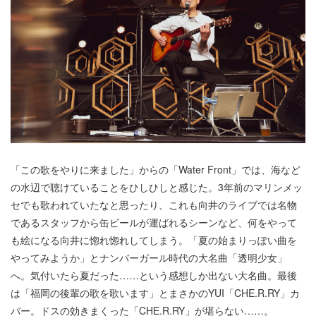
「この歌をやりに来ました」からの「Water Front」では、海など
の水辺で聴けていることをひしひしと感じた。3年前のマリンメッ
セでも歌われていたなと思ったり、これも向井のライブでは名物
であるスタッフから缶ビールが運ばれるシーンなど、何をやって
も絵になる向井に惚れ惚れしてしまう。「夏の始まりっぽい曲を
やってみようか」とナンバーガール時代の大名曲「透明少女」
へ。気付いたら夏だった……という感想しか出ない大名曲。最後
は「福岡の後輩の歌を歌います」とまさかのYUI「CHE.R.RY」カ
バー。ドスの効きまくった「CHE.R.RY」が堪らない……。