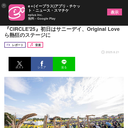
×
e＋(イープラス)アプリ - チケッ
ト・ニュース・スマチケ
表示
eplus inc.
無料 - Google Play
福岡で27年ぶりにフィッシュマンズがライブ、
『CIRCLE'25』初日はサニーデイ、Original Love
ら熱狂のステージに
レポート
音楽
2025.6.21
ポスト
シェア
送る