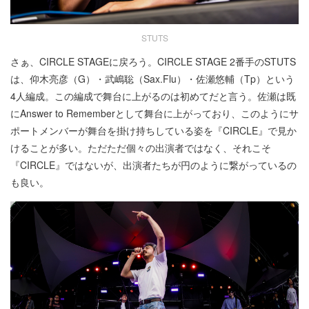
STUTS
さぁ、CIRCLE STAGEに戻ろう。CIRCLE STAGE 2番手のSTUTS
は、仰木亮彦（G）・武嶋聡（Sax.Flu）・佐瀬悠輔（Tp）という
4人編成。この編成で舞台に上がるのは初めてだと言う。佐瀬は既
にAnswer to Rememberとして舞台に上がっており、このようにサ
ポートメンバーが舞台を掛け持ちしている姿を『CIRCLE』で見か
けることが多い。ただただ個々の出演者ではなく、それこそ
『CIRCLE』ではないが、出演者たちが円のように繋がっているの
も良い。