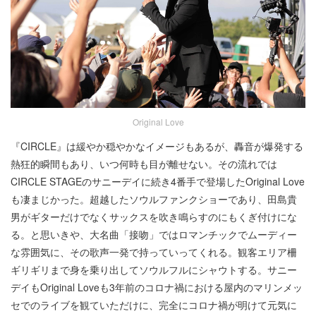
Original Love
『CIRCLE』は緩やか穏やかなイメージもあるが、轟音が爆発する
熱狂的瞬間もあり、いつ何時も目が離せない。その流れでは
CIRCLE STAGEのサニーデイに続き4番手で登場したOriginal Love
も凄まじかった。超越したソウルファンクショーであり、田島貴
男がギターだけでなくサックスを吹き鳴らすのにもくぎ付けにな
る。と思いきや、大名曲「接吻」ではロマンチックでムーディー
な雰囲気に、その歌声一発で持っていってくれる。観客エリア柵
ギリギリまで身を乗り出してソウルフルにシャウトする。サニー
デイもOriginal Loveも3年前のコロナ禍における屋内のマリンメッ
セでのライブを観ていただけに、完全にコロナ禍が明けて元気に