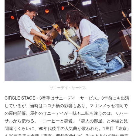
サニーデイ・サービス
CIRCLE STAGE・3番手はサニーデイ・サービス。3年前にも出演
しているが、当時はコロナ禍の影響もあり、マリンメッセ福岡で
の屋内開催。屋外のサニーデイが一味も二味も違うのは、リハー
サルから伝わる。「コーヒーと恋愛」「恋人の部屋」と本編と見
間違うくらいに、90年代後半の人気曲が歌われた。1曲目「東京」
も96年発表の名盤「東京」収録楽曲だが、私のような当時に青春