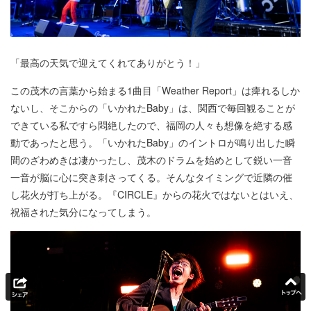
「最高の天気で迎えてくれてありがとう！」
この茂木の言葉から始まる1曲目「Weather Report」は痺れるしか
ないし、そこからの「いかれたBaby」は、関西で毎回観ることが
できている私ですら悶絶したので、福岡の人々も想像を絶する感
動であったと思う。「いかれたBaby」のイントロが鳴り出した瞬
間のざわめきは凄かったし、茂木のドラムを始めとして鋭い一音
一音が脳に心に突き刺さってくる。そんなタイミングで近隣の催
し花火が打ち上がる。『CIRCLE』からの花火ではないとはいえ、
祝福された気分になってしまう。