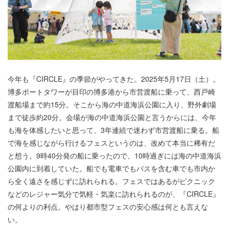
今年も『CIRCLE』の季節がやってきた。2025年5月17日（土）。
博多ポートタワーが目印の博多港から市営渡船に乗って、西戸崎
渡船場まで約15分。そこから海の中道海浜公園に入り、野外劇場
まで徒歩約20分。会場が海の中道海浜公園と言うからには、今年
も海を体感したいと思って、3年連続で迷わず市営渡船に乗る。船
で海を感じながら行けるフェスというのは、改めて本当に稀有だ
と想う。9時40分発の船に乗ったので、10時過ぎには海の中道海浜
公園内に到着していた。船でも電車でもバスを含む車でも市内か
ら全く遠さを感じずに訪れられる。フェスではあるがピクニック
などのレジャー気分で気軽・気楽に訪れられるのが、『CIRCLE』
の何よりの利点。やはり都市型フェスの安心感は何とも言えな
い。