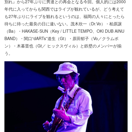
別れ』から27年ぶりに男達との再会となる今回。個人的には2000
年代に入ってからも関西ではライブが観れているが、どう考えて
も27年ぶりにライブを観れるというのは、福岡の人々にとったら
待ちに待った最良の日に違いない。茂木欣一（Dr.Vo）・柏原譲
（Ba）・HAKASE-SUN（Key / LITTLE TEMPO、OKI DUB AINU
BAND）・関口“dARTs”道生（Gt）・原田郁子（Vo／クラムボ
ン）・木暮晋也（Gt／ ヒックスヴィル）と鉄壁のメンバーが揃
う。