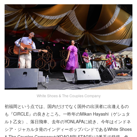
White Shoes & The Couples Company
初福岡という点では、国内だけでなく国外の出演者に出逢えるの
も『CIRCLE』の良きところ。一昨年のMikan Hayashi（ゲシュタ
ルト乙女）、落日飛車、去年のYONLAPAに続き、今年はインドネ
シア・ジャカルタ発のインディーポップバンドであるWhite Shoes
& The Couples CompanyがKOAGARI STAGEに2番手で登場。色