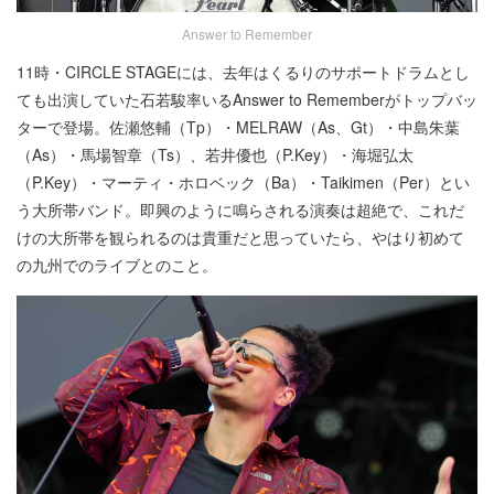
Answer to Remember
11時・CIRCLE STAGEには、去年はくるりのサポートドラムとし
ても出演していた石若駿率いるAnswer to Rememberがトップバッ
ターで登場。佐瀬悠輔（Tp）・MELRAW（As、Gt）・中島朱葉
（As）・馬場智章（Ts）、若井優也（P.Key）・海堀弘太
（P.Key）・マーティ・ホロベック（Ba）・Taikimen（Per）とい
う大所帯バンド。即興のように鳴らされる演奏は超絶で、これだ
けの大所帯を観られるのは貴重だと思っていたら、やはり初めて
の九州でのライブとのこと。