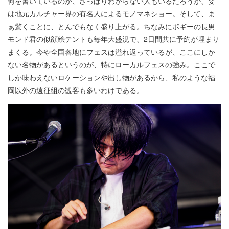
何を書いているのか、さっぱりわからない人もいるだろうが、要
は地元カルチャー界の有名人によるモノマネショー。そして、ま
ぁ驚くことに、とんでもなく盛り上がる。ちなみにボギーの長男
モンド君の似顔絵テントも毎年大盛況で、2日間共に予約が埋まり
まくる。今や全国各地にフェスは溢れ返っているが、ここにしか
ない名物があるというのが、特にローカルフェスの強み。ここで
しか味わえないロケーションや出し物があるから、私のような福
岡以外の遠征組の観客も多いわけである。