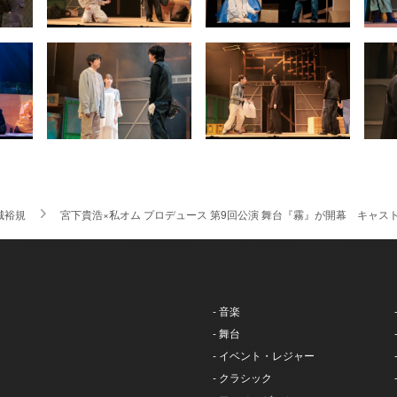
城裕規
宮下貴浩×私オム プロデュース 第9回公演 舞台『霧』が開幕 キャ
- 音楽
- 舞台
- イベント・レジャー
- クラシック