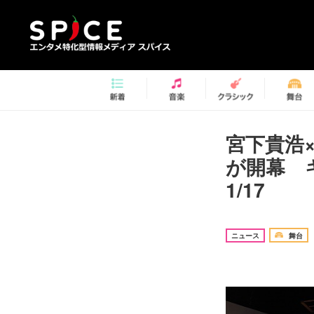
宮下貴浩×
が開幕 
1/17
ニュース
舞台