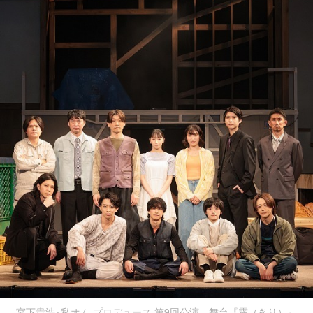
宮下貴浩×私オム プロデュース 第9回公演 舞台『霧（きり）』