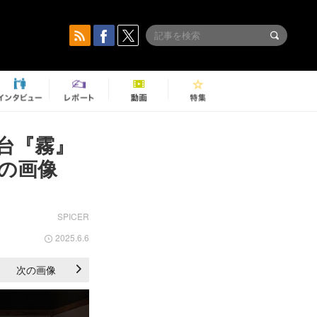
舞台『霧』
の画像
SPICER
2025.6.6
次の画像