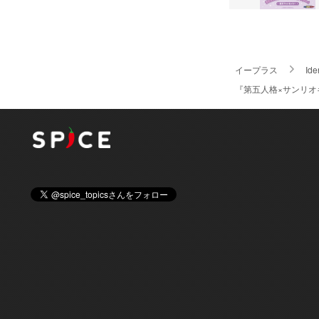
イープラス
Id
『第五人格×サンリオ