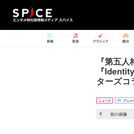
『第五人
『Iden
ターズコ
ニュース
アニメ/
前の画像