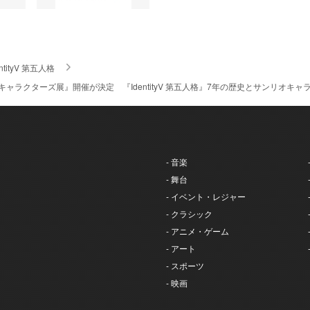
entityV 第五人格
キャラクターズ展』開催が決定 『IdentityV 第五人格』7年の歴史とサンリオキ
- 音楽
- 舞台
- イベント・レジャー
- クラシック
- アニメ・ゲーム
- アート
- スポーツ
- 映画