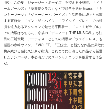
演や、この夏「ジャージー・ボーイズ」を控える小林唯、「ドリ
ームガールズ」「梨泰院クラス」などで頭角を見せるsara、「キ
ンキーブーツ」「ジャージー・ボーイズ」ら話題作に続々と出演
する東啓介、「イン・ザ・ハイツ」「ワイルド・グレイ」での好
演や迫力あるアクションで魅せる平間壮一、「レ・ミゼラブル」
での活躍はもちろん、今後の「デスノート THE MUSICAL」も注
目の三浦宏規、アーティストとしての活動や「ウェイトレス」も
話題の森崎ウィン、「VIOLET」「三銃士」と新たな作品に果敢に
挑み続ける屋比久知奈が出演。これまでに出演した作品から厳選
したナンバーや、本公演だけのスペシャルコラボを披露する予定
だ。