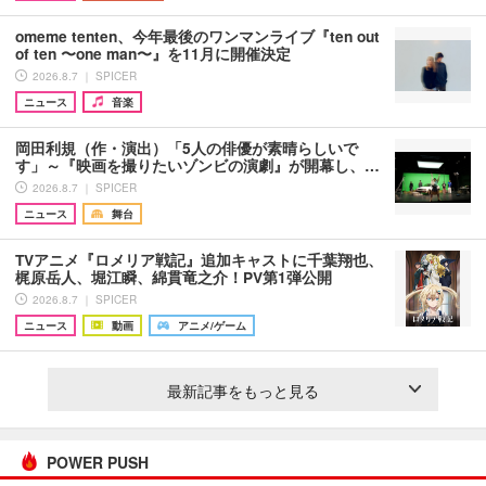
omeme tenten、今年最後のワンマンライブ『ten out
of ten 〜one man〜』を11月に開催決定
2026.8.7 ｜ SPICER
ニュース
音楽
岡田利規（作・演出）「5人の俳優が素晴らしいで
す」～『映画を撮りたいゾンビの演劇』が開幕し、…
2026.8.7 ｜ SPICER
ニュース
舞台
TVアニメ『ロメリア戦記』追加キャストに千葉翔也、
梶原岳人、堀江瞬、綿貫竜之介！PV第1弾公開
2026.8.7 ｜ SPICER
ニュース
動画
アニメ/ゲーム
最新記事をもっと見る
POWER PUSH