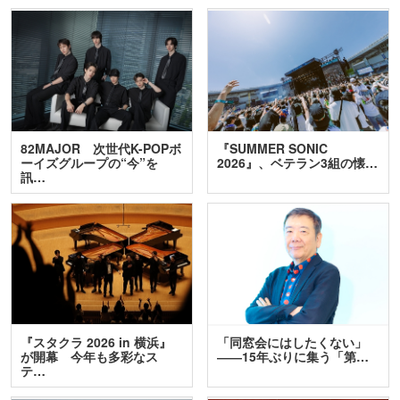
82MAJOR 次世代K-POPボ
『SUMMER SONIC
ーイズグループの“今”を
2026』、ベテラン3組の懐…
訊…
『スタクラ 2026 in 横浜』
「同窓会にはしたくない」
が開幕 今年も多彩なス
――15年ぶりに集う「第…
テ…