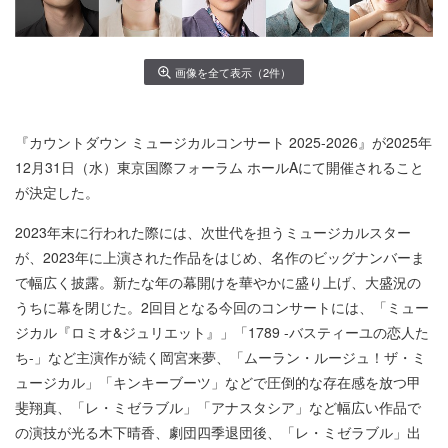
画像を全て表示（2件）
『カウントダウン ミュージカルコンサート 2025-2026』が2025年
12月31日（水）東京国際フォーラム ホールAにて開催されること
が決定した。
2023年末に行われた際には、次世代を担うミュージカルスター
が、2023年に上演された作品をはじめ、名作のビッグナンバーま
で幅広く披露。新たな年の幕開けを華やかに盛り上げ、大盛況の
うちに幕を閉じた。2回目となる今回のコンサートには、「ミュー
ジカル『ロミオ&ジュリエット』」「1789 -バスティーユの恋人た
ち-」など主演作が続く岡宮来夢、「ムーラン・ルージュ！ザ・ミ
ュージカル」「キンキーブーツ」などで圧倒的な存在感を放つ甲
斐翔真、「レ・ミゼラブル」「アナスタシア」など幅広い作品で
の演技が光る木下晴香、劇団四季退団後、「レ・ミゼラブル」出