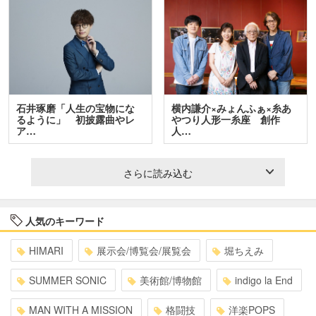
石井琢磨「人生の宝物にな
横内謙介×みょんふぁ×糸あ
るように」 初披露曲やレ
やつり人形一糸座 創作
ア…
人…
さらに読み込む
人気のキーワード
HIMARI
展示会/博覧会/展覧会
堀ちえみ
SUMMER SONIC
美術館/博物館
indigo la End
MAN WITH A MISSION
格闘技
洋楽POPS