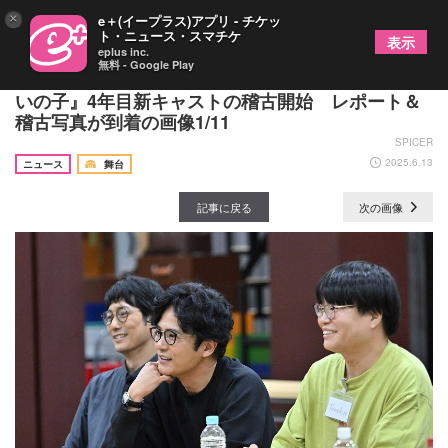
×
e＋(イープラス)アプリ - チケッ
ト・ニュース・スマチケ
表示
eplus inc.
無料 - Google Play
稲垣吾郎、平岡祐太ら舞台『ハリー・ポッターと呪
いの子』4年目新キャストの稽古開始 レポート＆
稽古写真が到着の画像1/11
SPICER
2025.6.13
ニュース
舞台
記事に戻る
次の画像