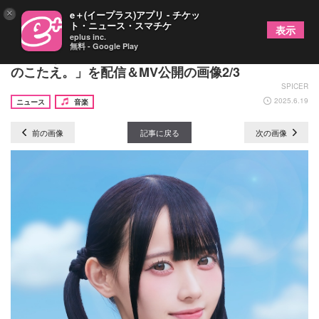
×
e＋(イープラス)アプリ - チケッ
ト・ニュース・スマチケ
表示
eplus inc.
無料 - Google Play
高嶺のなでしこ、5曲連続配信リリース第3弾「初恋
のこたえ。」を配信＆MV公開の画像2/3
SPICER
2025.6.19
ニュース
音楽
前の画像
記事に戻る
次の画像