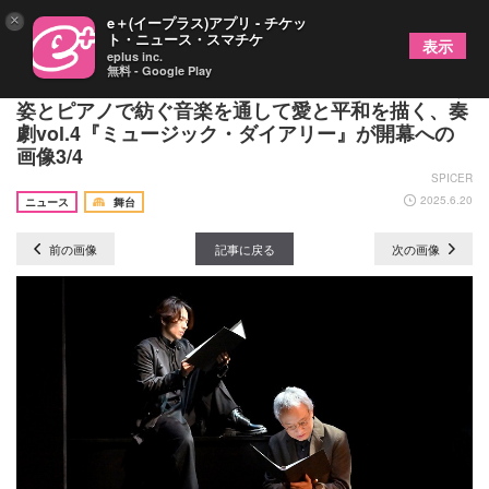
×
e＋(イープラス)アプリ - チケッ
ト・ニュース・スマチケ
表示
eplus inc.
無料 - Google Play
三宅健、馬場ふみからが出演 恋人たちの愛し合う
姿とピアノで紡ぐ音楽を通して愛と平和を描く、奏
劇vol.4『ミュージック・ダイアリー』が開幕への
画像3/4
SPICER
2025.6.20
ニュース
舞台
前の画像
記事に戻る
次の画像