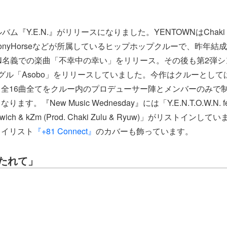
バム『Y.E.N.』がリリースになりました。YENTOWNはChaki Zu
MonyHorseなどが所属しているヒップホップクルーで、昨年結
WN名義での楽曲「不幸中の幸い」をリリース。その後も第2弾
グル「Asobo」をリリースしていました。今作はクルーとし
全16曲全てをクルー内のプロデューサー陣とメンバーのみで
。『New Music Wednesday』には「Y.E.N.T.O.W.N. feat
Awich & kZm (Prod. Chaki Zulu & Ryuw)」がリストインして
レイリスト
『+81 Connect』
のカバーも飾っています。
打たれて」