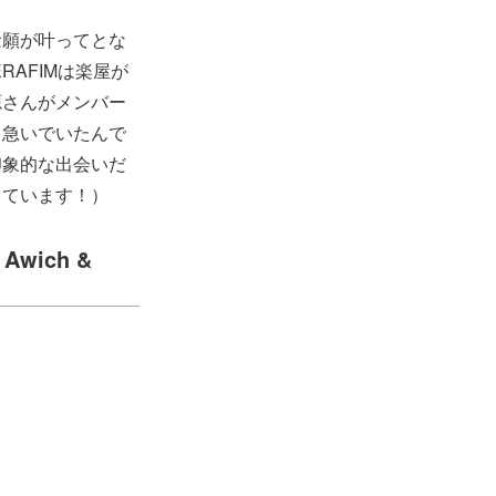
念願が叶ってとな
RAFIMは楽屋が
源さんがメンバー
ゃ急いでいたんで
印象的な出会いだ
しています！）
 Awich &