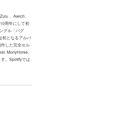
lu 、Awich、
成10周年にして初
シングル「バグ
ては初となるアルバ
制作した完全セル
. MonyHorse,
います。Spotifyでは