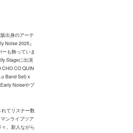
の大阪出身のアーテ
Noise 2025』
バーも飾っていま
y Stageに出演
 CHO CO QUIN
Band Set) x
arly Noiseやプ
出されてリスナー数
ンマンライブツア
5』等々、新人ながら