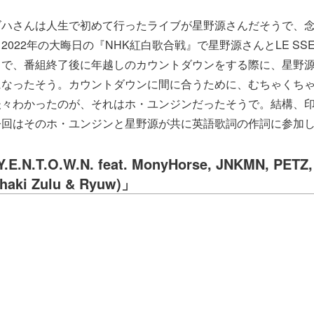
ズハさんは人生で初めて行ったライブが星野源さんだそうで、
022年の大晦日の『NHK紅白歌合戦』で星野源さんとLE SSE
うで、番組終了後に年越しのカウントダウンをする際に、星野
になったそう。カウントダウンに間に合うために、むちゃくち
後々わかったのが、それはホ・ユンジンだったそうで。結構、
今回はそのホ・ユンジンと星野源が共に英語歌詞の作詞に参加
E.N.T.O.W.N. feat. MonyHorse, JNKMN, PETZ,
Chaki Zulu & Ryuw)」