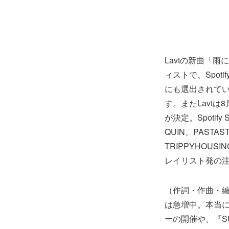
Lavtの新曲「
ィストで、Spoti
にも選出されていま
す。またLavtは8
が決定。Spotify 
QUIN、PASTASTA
TRIPPYHOUSIN
レイリスト発の
（作詞・作曲・編
は急増中。本当
ーの開催や、『SUM