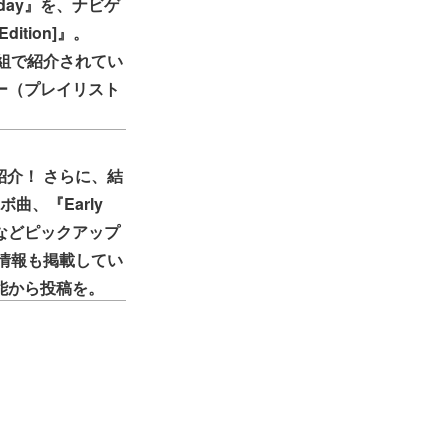
sday』を、ナビゲ
ition]』。
番組で紹介されてい
ター（プレイリスト
紹介！ さらに、結
ボ曲、『Early
の新曲などピックアップ
情報も掲載してい
機能から投稿を。