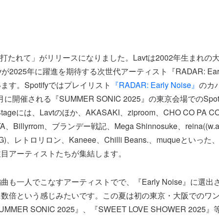
雨に打たれて」がリリースになりました。Lavtは2002年生まれ
fyが2025年に躍進を期待する次世代アーティスト『RADAR: Early 
す。Spotifyではプレイリスト
『RADAR: Early Noise』
のカ
月に開催される『SUMMER SONIC 2025』の東京会場でのSpotif
Stageには、Lavtのほか、AKASAKI、ziproom、CHO CO PA CO
、Billyrrom、ブランデー戦記、Mega Shinnosuke、reina((w.a.u 
G)、レトロリロン、Kaneee、Chilli Beans.、muqueといった、E
注目アーティストたちが集結します。
曲も一人でこなすアーティストでで、『Early Noise』に選
に数倍という感じみたいです。この夏は初の東京・大阪でのワ
MER SONIC 2025』、『SWEET LOVE SHOWER 202