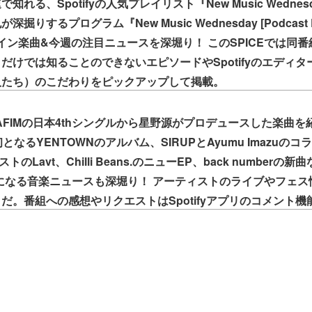
知れる、Spotifyの人気プレイリスト『New Music Wedne
りするプログラム『New Music Wednesday [Podcast Ed
イン楽曲&今週の注目ニュースを深堀り！ このSPICEでは同
だけでは知ることのできないエピソードやSpotifyのエディ
人たち）のこだわりをピックアップして掲載。
RAFIMの日本4thシングルから星野源がプロデュースした楽曲を
なるYENTOWNのアルバム、SIRUPとAyumu Imazuのコラ
ストのLavt、Chilli Beans.のニューEP、back number
になる音楽ニュースも深堀り！ アーティストのライブやフェス
だ。番組への感想やリクエストはSpotifyアプリのコメント