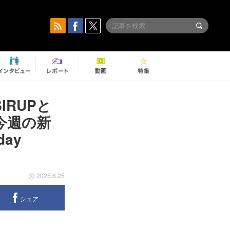
IRUPと
ど今週の新
day
2025.6.25
シェア