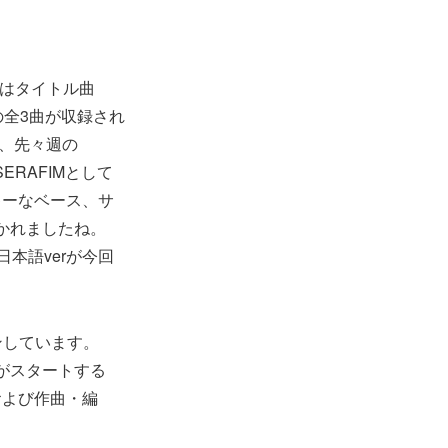
作にはタイトル曲
no）」の全3曲が収録され
て、先々週の
SSERAFIMとして
キーなベース、サ
聴かれましたね。
本語verが今回
ストインしています。
配信がスタートする
ス、および作曲・編