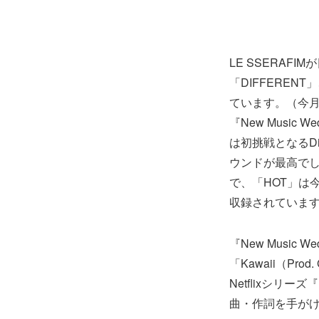
LE SSERAF
「DIFFERENT」、
ています。（今月
『New Music W
は初挑戦となるD
ウンドが最高でした
で、「HOT」は
収録されていま
『New Music 
「Kawaii（Pr
Netflixシリー
曲・作詞を手が