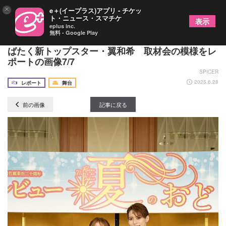
×
e＋(イープラス)アプリ - チケッ
ト・ニュース・スマチケ
表示
eplus inc.
無料 - Google Play
OSK日本歌劇団『レビュー夏のおどり』で未来へ羽
ばたく新トップスター・翼和希 取材会の模様をレ
ポートの画像7/7
SPICER
2025.6.28
レポート
舞台
前の画像
記事に戻る