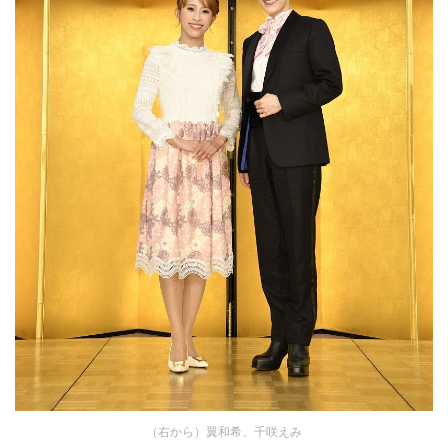
（右から）翼和希、千咲えみ