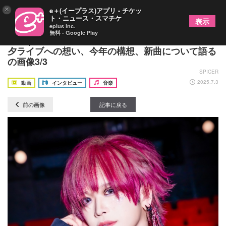
×
e＋(イープラス)アプリ - チケッ
ト・ニュース・スマチケ
表示
eplus inc.
無料 - Google Play
vistlip 結成記念日7月7日の恒例ライブ目前！ 七
夕ライブへの想い、今年の構想、新曲について語る
の画像3/3
SPICER
2025.7.3
動画
インタビュー
音楽
前の画像
記事に戻る