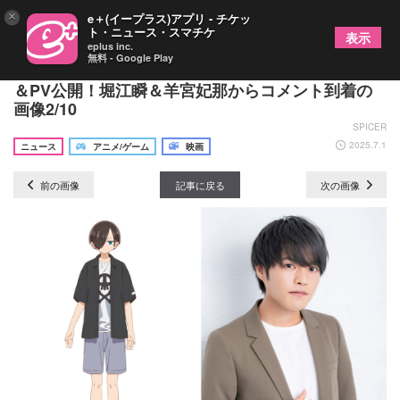
×
e＋(イープラス)アプリ - チケッ
ト・ニュース・スマチケ
表示
eplus inc.
無料 - Google Play
劇場版『僕の心のヤバイやつ』ティザービジュアル
＆PV公開！堀江瞬＆羊宮妃那からコメント到着の
画像2/10
SPICER
2025.7.1
ニュース
アニメ/ゲーム
映画
前の画像
記事に戻る
次の画像