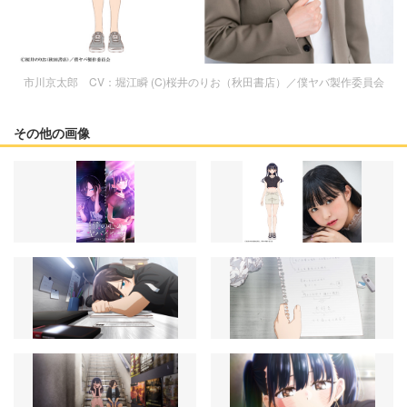
市川京太郎 CV：堀江瞬 (C)桜井のりお（秋田書店）／僕ヤバ製作委員会
その他の画像