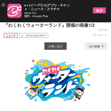
×
e＋(イープラス)アプリ - チケッ
ト・ニュース・スマチケ
表示
eplus inc.
無料 - Google Play
島根のTSKさんいん中央テレビでプールイベント
『わくわくウォーターランド』開催の画像1/2
SPICER
2025.7.1
ニュース
イベント/レジャー
記事に戻る
次の画像