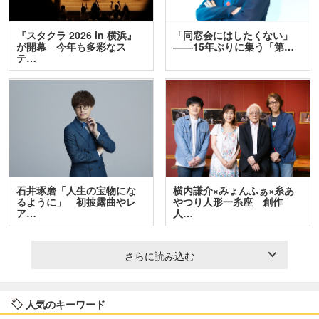
『スタクラ 2026 in 横浜』
「同窓会にはしたくない」
が開幕 今年も多彩なス
――15年ぶりに集う「第…
テ…
石井琢磨「人生の宝物にな
横内謙介×みょんふぁ×糸あ
るように」 初披露曲やレ
やつり人形一糸座 創作
ア…
人…
さらに読み込む
人気のキーワード