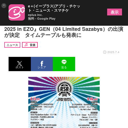
×
e＋(イープラス)アプリ - チケッ
ト・ニュース・スマチケ
表示
eplus inc.
無料 - Google Play
北海道で開催『RISING SUN ROCK FESTIVAL
2025 in EZO』GEN（04 Limited Sazabys）の出演
が決定 タイムテーブルも発表に
ニュース
音楽
2025.7.4
ポスト
シェア
送る