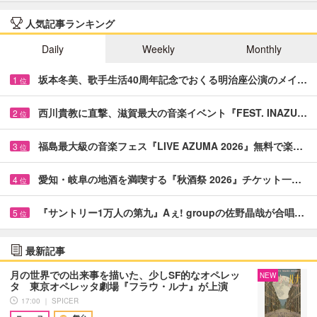
人気記事ランキング
Daily
Weekly
Monthly
坂本冬美、歌手生活40周年記念でおくる明治座公演のメイ…
1
位
西川貴教に直撃、滋賀最大の音楽イベント『FEST. INAZU…
2
位
福島最大級の音楽フェス『LIVE AZUMA 2026』無料で楽…
3
位
愛知・岐阜の地酒を満喫する『秋酒祭 2026』チケット一…
4
位
『サントリー1万人の第九』Aぇ! groupの佐野晶哉が合唱…
5
位
最新記事
月の世界での出来事を描いた、少しSF的なオペレッ
NEW
タ 東京オペレッタ劇場『フラウ・ルナ』が上演
17:00 ｜ SPICER