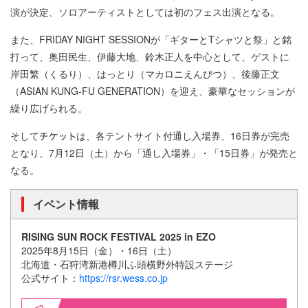
演が決定、ソロアーティストとしては初のフェス出演となる。
また、FRIDAY NIGHT SESSIONが「ギターとTシャツと祭」と銘
打って、奥田民生、伊藤大地、鈴木正人を中心として、ゲストに
岸田繁（くるり）、はっとり（マカロニえんぴつ）、後藤正文
（ASIAN KUNG-FU GENERATION）を迎え、豪華なセッションが
繰り広げられる。
そして
は、各テントサイト付通し入場券、16日券が完売
となり、7月12日（土）から「通し入場券」・「15日券」が発売と
なる。
イベント情報
RISING SUN ROCK FESTIVAL 2025 in EZO
2025年8月15日（金）・16日（土）
北海道・石狩湾新港樽川ふ頭横野外特設ステージ
公式サイト：
https://rsr.wess.co.jp