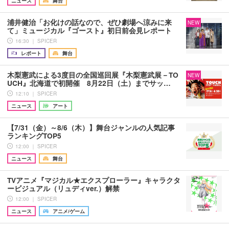
ニュース
舞台
浦井健治「お化けの話なので、ぜひ劇場へ涼みに来
NEW
て」ミュージカル『ゴースト』初日前会見レポート
16:30 ｜ SPICER
レポート
舞台
木梨憲武による3度目の全国巡回展『木梨憲武展－TO
NEW
UCH』北海道で初開催 8月22日（土）までサッ…
12:10 ｜ SPICER
ニュース
アート
【7/31（金）～8/6（木）】舞台ジャンルの人気記事
ランキングTOP5
12:00 ｜ SPICER
ニュース
舞台
TVアニメ『マジカル★エクスプローラー』キャラクタ
ービジュアル（リュディver.）解禁
12:00 ｜ SPICER
ニュース
アニメ/ゲーム