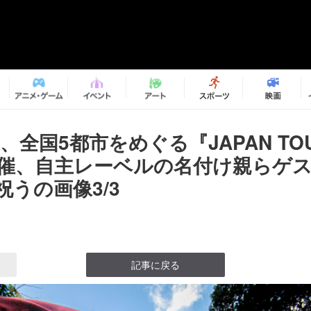
ats、全国5都市をめぐる『JAPAN TO
』開催、自主レーベルの名付け親らゲ
祝うの画像3/3
記事に戻る