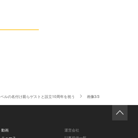
、自主レーベルの名付け親らゲストと設立10周年を祝う
画像3/3
- 動画
運営会社
- ニュース
記事提供一覧