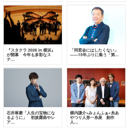
『スタクラ 2026 in 横浜』
「同窓会にはしたくない」
が開幕 今年も多彩なス
――15年ぶりに集う「第…
テ…
石井琢磨「人生の宝物にな
横内謙介×みょんふぁ×糸あ
るように」 初披露曲やレ
やつり人形一糸座 創作
ア…
人…