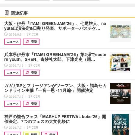
関連記事
大阪・伊丹『ITAMI GREENJAM’26』、七尾旅人、na
yuta出演決定&日割り発表、サポーターパスチケ…
2026.8.3 ｜ SPICER
ニュース
音楽
兵庫県伊丹市『ITAMI GREENJAM’26』第2弾でeaste
rn youth、SHEN、奇妙礼太郎、下津光史（踊…
2026.7.16 ｜ SPICER
ニュース
音楽
ガガガSPとフリージアンがツーマン、大阪・福島セカ
ンドライン主催『一音一恩 -11月編-』開催決定
2026.7.15 ｜ SPICER
ニュース
音楽
神戸の複合フェス『MASHUP FESTIVAL kobe’26』開
催決定、7つのフェスの大文化祭に
2026.7.7 ｜ SPICER
ニュース
動画
音楽