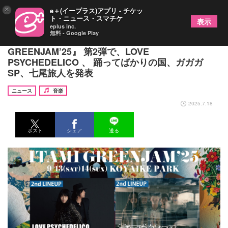
×
e＋(イープラス)アプリ - チケッ
ト・ニュース・スマチケ
表示
eplus inc.
無料 - Google Play
兵庫県伊丹市の無料ローカルフェス『ITAMI
GREENJAM’25』 第2弾で、LOVE
PSYCHEDELICO 、 踊ってばかりの国、ガガガ
SP、七尾旅人を発表
ニュース
音楽
2025.7.18
ポスト
シェア
送る