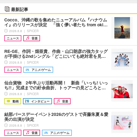
最新記事
Cocco、沖縄の歌を集めたニューアルバム『ハナウム
イ』のリリースが決定 「強く儚い者たち from oki…
2026.8.8 ｜ SPICER
ニュース
音楽
RE-GE、作詞・畑亜貴、作曲・山口朗彦の強力タッグ
が手掛ける2ndシングル「どこにいても絶対君を見…
2026.8.8 ｜ SPICER
ニュース
アニメ/ゲーム
仙台貨物 2年半ぶり活動再開！ 新曲「いっち! いっ
ち!!」完成までの紆余曲折、トゥアーの見どころと…
2026.8.8 ｜ SPICER
動画
インタビュー
音楽
結那バースデーイベント2026のゲストで斉藤朱夏＆愛
美の出演が決定
2026.8.8 ｜ SPICER
ニュース
音楽
アニメ/ゲーム