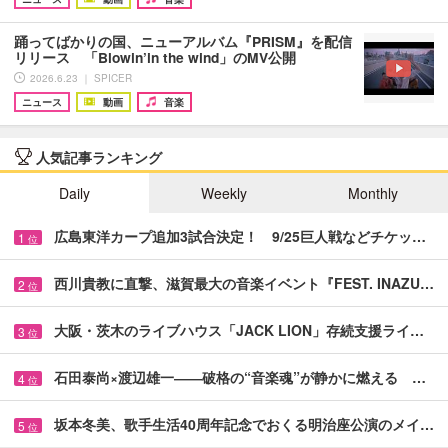
踊ってばかりの国、ニューアルバム『PRISM』を配信
リリース 「Blowin’in the wind」のMV公開
2026.6.23 ｜ SPICER
ニュース
動画
音楽
人気記事ランキング
Daily
Weekly
Monthly
広島東洋カープ追加3試合決定！ 9/25巨人戦などチケッ…
1
位
西川貴教に直撃、滋賀最大の音楽イベント『FEST. INAZU…
2
位
大阪・茨木のライブハウス「JACK LION」存続支援ライ…
3
位
石田泰尚×渡辺雄一――破格の“音楽魂”が静かに燃える …
4
位
坂本冬美、歌手生活40周年記念でおくる明治座公演のメイ…
5
位