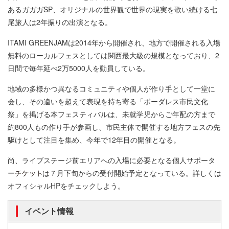
あるガガガSP、オリジナルの世界観で世界の現実を歌い続ける七
尾旅人は2年振りの出演となる。
ITAMI GREENJAMは2014年から開催され、地方で開催される入場
無料のローカルフェスとしては関西最大級の規模となっており、2
日間で毎年延べ2万5000人を動員している。
地域の多様かつ異なるコミュニティや個人が作り手として一堂に
会し、その違いを超えて表現を持ち寄る「ボーダレス市民文化
祭」を掲げる本フェスティバルは、未就学児からご年配の方まで
約800人もの作り手が参画し、市民主体で開催する地方フェスの先
駆けとして注目を集め、今年で12年目の開催となる。
尚、ライブステージ前エリアへの入場に必要となる個人サポータ
ー
は７月下旬からの受付開始予定となっている。詳しくは
オフィシャルHPをチェックしよう。
イベント情報