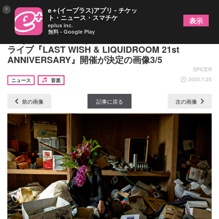
×
e＋(イープラス)アプリ - チケッ
ト・ニュース・スマチケ
表示
eplus inc.
無料 - Google Play
envy×world's end girlfriend×bachoのスリーマン
ライブ『LAST WISH & LIQUIDROOM 21st
ANNIVERSARY』開催が決定の画像3/5
SPICER
2025.7.25
ニュース
音楽
前の画像
記事に戻る
次の画像