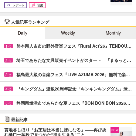
レポート
音楽
人気記事ランキング
Daily
Weekly
Monthly
熊本県人吉市の野外音楽フェス『Rural Act'26』TENDOU…
1
位
埼玉であらたな文具販売イベントがスタート 『まるっと…
2
位
福島最大級の音楽フェス『LIVE AZUMA 2026』無料で楽…
3
位
『キングダム』連載20周年記念「キンキンキングダム」渋…
4
位
静岡県焼津市であらたな夏フェス『BON BON BON 2026…
5
位
最新記事
貫地谷しほり「お芝居は本当に裸になる」――再び挑
NEW
む樋口一葉役で見つめた“役を生きる”こと