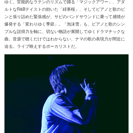
ゆく。官能的なラテンのリズムで踊る「マジックアワー」、アダ
ルトなR&Bテイストの効いた「緋寒桜」、そしてピアノと歌のピ
ンと張り詰めた緊張感が、サビのバンドサウンドに乗って感情が
爆発する「変わりゆく季節」。「泡沫雪」も、ピアノと歌のシン
プルな説得力を軸に、切ない物語が展開してゆくドラマチックな
曲。音源で聴くだけではわからない、ナマの歌の表現力が間近に
迫る。ライブ映えするボーカリストだ。