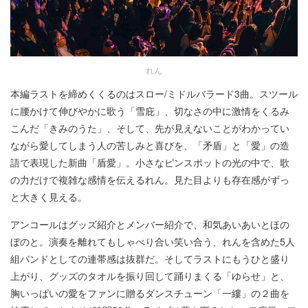
れん
本編ラストを締めくくるのはスロー/ミドルバラード3曲。スツール
に腰かけて伸びやかに歌う「雪庇」、切なさの中に激情をくるみ
こんだ「きみのうた」、そして、先が見えないことがわかってい
ながら愛してしまう人の苦しみと喜びを、「矛盾」と「愛」の造
語で表現した新曲「盾愛」。小さなピンスポットの光の中で、歌
の力だけで複雑な感情を伝えるれん。見た目よりも存在感がずっ
と大きく見える。
アンコールはグッズ紹介とメンバー紹介で、和気あいあいとほの
ぼのと。演奏を離れてもしゃべり合い笑い合う、れんを含めた5人
組バンドとしての連帯感は抜群だ。そしてラストにもうひと盛り
上がり、グッズのタオルを振り回して踊りまくる「ゆらせ」と、
胸いっぱいの愛をファンに贈るダンスチューン「一縷」の２曲を