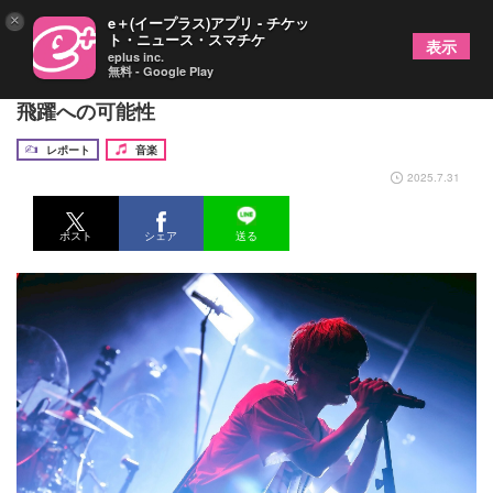
×
e＋(イープラス)アプリ - チケッ
ト・ニュース・スマチケ
表示
eplus inc.
無料 - Google Play
れん、満員のLIQUIDROOMセミファイナルにみた
飛躍への可能性
レポート
音楽
2025.7.31
ポスト
シェア
送る