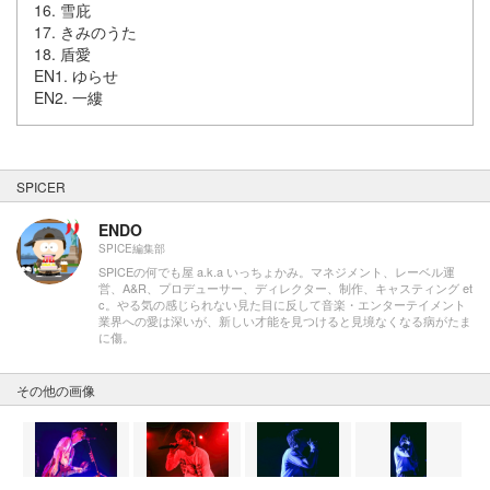
16. 雪庇
17. きみのうた
18. 盾愛
EN1. ゆらせ
EN2. 一縷
SPICER
ENDO
SPICE編集部
SPICEの何でも屋 a.k.a いっちょかみ。マネジメント、レーベル運
営、A&R、プロデューサー、ディレクター、制作、キャスティング et
c。やる気の感じられない見た目に反して音楽・エンターテイメント
業界への愛は深いが、新しい才能を見つけると見境なくなる病がたま
に傷。
その他の画像