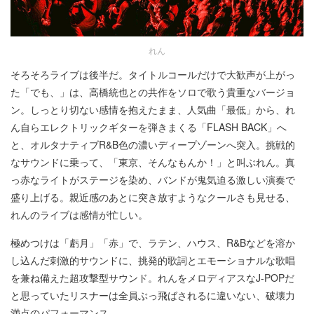
れん
そろそろライブは後半だ。タイトルコールだけで大歓声が上がっ
た「でも、」は、高橋統也との共作をソロで歌う貴重なバージョ
ン。しっとり切ない感情を抱えたまま、人気曲「最低」から、れ
ん自らエレクトリックギターを弾きまくる「FLASH BACK」へ
と、オルタナティブR&B色の濃いディープゾーンへ突入。挑戦的
なサウンドに乗って、「東京、そんなもんか！」と叫ぶれん。真
っ赤なライトがステージを染め、バンドが鬼気迫る激しい演奏で
盛り上げる。親近感のあとに突き放すようなクールさも見せる、
れんのライブは感情が忙しい。
極めつけは「虧月」「赤」で、ラテン、ハウス、R&Bなどを溶か
し込んだ刺激的サウンドに、挑発的歌詞とエモーショナルな歌唱
を兼ね備えた超攻撃型サウンド。れんをメロディアスなJ-POPだ
と思っていたリスナーは全員ぶっ飛ばされるに違いない、破壊力
満点のパフォーマンス。