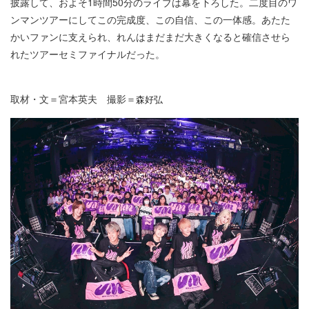
披露して、およそ1時間50分のライブは幕を下ろした。二度目のワ
ンマンツアーにしてこの完成度、この自信、この一体感。あたた
かいファンに支えられ、れんはまだまだ大きくなると確信させら
れたツアーセミファイナルだった。
取材・文＝宮本英夫 撮影＝
森好弘