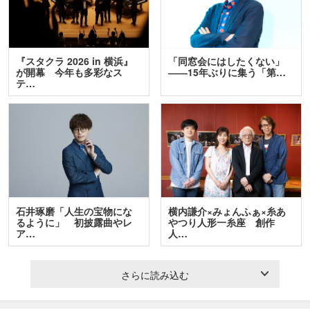
『スタクラ 2026 in 横浜』
「同窓会にはしたくない」
が開幕 今年も多彩なス
――15年ぶりに集う「第…
テ…
石井琢磨「人生の宝物にな
横内謙介×みょんふぁ×糸あ
るように」 初披露曲やレ
やつり人形一糸座 創作
ア…
人…
さらに読み込む