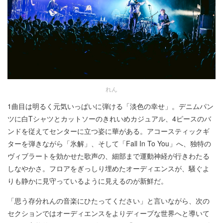
れん
1曲目は明るく元気いっぱいに弾ける「淡色の幸せ」。デニムパン
ツに白Tシャツとカットソーのきれいめカジュアル、4ピースのバ
ンドを従えてセンターに立つ姿に華がある。アコースティックギ
ターを弾きながら「氷解」、そして「Fall In To You」へ、独特の
ヴィブラートを効かせた歌声の、細部まで運動神経が行きわたる
しなやかさ。フロアをぎっしり埋めたオーディエンスが、騒ぐよ
りも静かに見守っているように見えるのが新鮮だ。
「思う存分れんの音楽にひたってください」と言いながら、次の
セクションではオーディエンスをよりディープな世界へと導いて