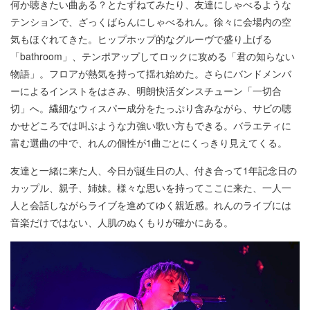
何か聴きたい曲ある？とたずねてみたり、友達にしゃべるような
テンションで、ざっくばらんにしゃべるれん。徐々に会場内の空
気もほぐれてきた。ヒップホップ的なグルーヴで盛り上げる
「bathroom」、テンポアップしてロックに攻める「君の知らない
物語」。フロアが熱気を持って揺れ始めた。さらにバンドメンバ
ーによるインストをはさみ、明朗快活ダンスチューン「一切合
切」へ。繊細なウィスパー成分をたっぷり含みながら、サビの聴
かせどころでは叫ぶような力強い歌い方もできる。バラエティに
富む選曲の中で、れんの個性が1曲ごとにくっきり見えてくる。
友達と一緒に来た人、今日が誕生日の人、付き合って1年記念日の
カップル、親子、姉妹。様々な思いを持ってここに来た、一人一
人と会話しながらライブを進めてゆく親近感。れんのライブには
音楽だけではない、人肌のぬくもりが確かにある。