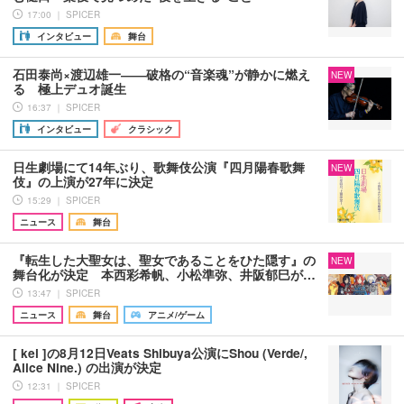
17:00 ｜ SPICER
インタビュー
舞台
石田泰尚×渡辺雄一――破格の“音楽魂”が静かに燃え
NEW
る 極上デュオ誕生
16:37 ｜ SPICER
インタビュー
クラシック
日生劇場にて14年ぶり、歌舞伎公演『四月陽春歌舞
NEW
伎』の上演が27年に決定
15:29 ｜ SPICER
ニュース
舞台
『転生した大聖女は、聖女であることをひた隠す』の
NEW
舞台化が決定 本西彩希帆、小松準弥、井阪郁巳が…
13:47 ｜ SPICER
ニュース
舞台
アニメ/ゲーム
[ kei ]の8月12日Veats Shibuya公演にShou (Verde/,
Alice Nine.) の出演が決定
12:31 ｜ SPICER