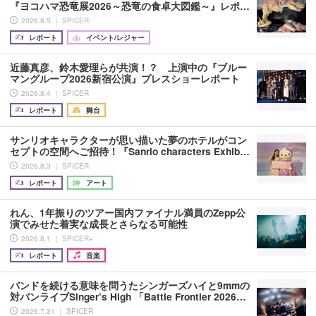
『ヨコハマ恐竜展2026～恐竜の食卓大図鑑～』レポ…
2026.8.5 ｜ SPICER
レポート
イベント/レジャー
近藤真彦、鈴木愛理らが共演！？ 上演中の『ブルー
マングループ2026新宿公演』プレスショーレポート
2026.8.4 ｜ SPICER
レポート
舞台
サンリオキャラクターが思い描いた夢のホテルがコン
セプトの空間へご招待！『Sanrio characters Exhib…
2026.8.3 ｜ SPICER
レポート
アート
れん、1年振りのツアー国内ファイナル満員のZepp公
演でみせた着実な成長とさらなる可能性
2026.8.1 ｜ SPICER+
レポート
音楽
バンドを続ける意味を問うたシンガーズハイと9mmの
対バンライブSinger’s High 「Battle Frontier 2026…
2026.7.31 ｜ SPICER