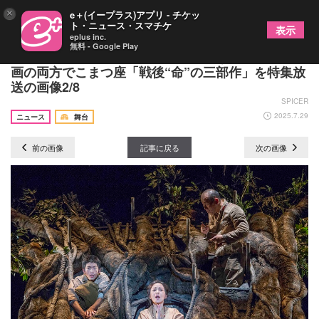
×
e＋(イープラス)アプリ - チケッ
ト・ニュース・スマチケ
表示
eplus inc.
無料 - Google Play
『木の上の軍隊』や『母と暮せば』など、舞台と映
画の両方でこまつ座「戦後“命”の三部作」を特集放
送の画像2/8
SPICER
2025.7.29
ニュース
舞台
前の画像
記事に戻る
次の画像