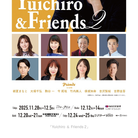
『Yuichiro ＆ Friends 2』