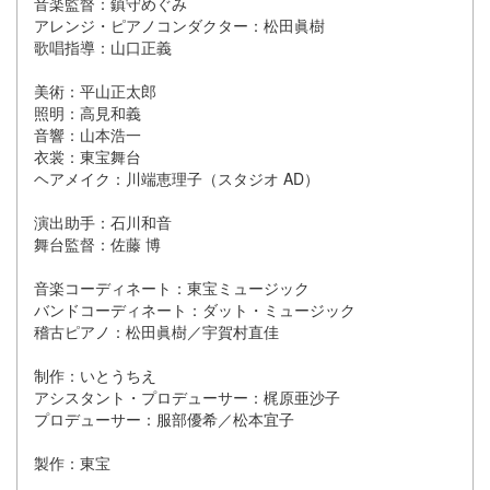
音楽監督：鎮守めぐみ
アレンジ・ピアノコンダクター：松田眞樹
歌唱指導：山口正義
美術：平山正太郎
照明：高見和義
音響：山本浩一
衣裳：東宝舞台
ヘアメイク：川端恵理子（スタジオ AD）
演出助手：石川和音
舞台監督：佐藤 博
音楽コーディネート：東宝ミュージック
バンドコーディネート：ダット・ミュージック
稽古ピアノ：松田眞樹／宇賀村直佳
制作：いとうちえ
アシスタント・プロデューサー：梶原亜沙子
プロデューサー：服部優希／松本宜子
製作：東宝