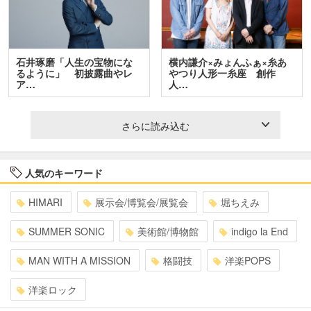
石井琢磨「人生の宝物にな
横内謙介×みょんふぁ×糸あ
るように」 初披露曲やレ
やつり人形一糸座 創作
ア…
人…
さらに読み込む
人気のキーワード
HIMARI
展示会/博覧会/展覧会
堀ちえみ
SUMMER SONIC
美術館/博物館
indigo la End
MAN WITH A MISSION
格闘技
洋楽POPS
洋楽ロック