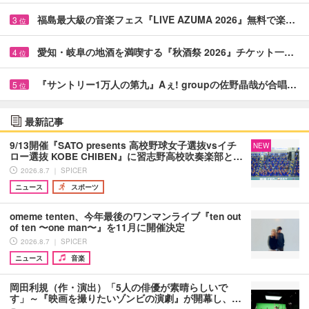
福島最大級の音楽フェス『LIVE AZUMA 2026』無料で楽…
3
位
愛知・岐阜の地酒を満喫する『秋酒祭 2026』チケット一…
4
位
『サントリー1万人の第九』Aぇ! groupの佐野晶哉が合唱…
5
位
最新記事
9/13開催『SATO presents 高校野球女子選抜vsイチ
NEW
ロー選抜 KOBE CHIBEN』に習志野高校吹奏楽部と…
2026.8.7 ｜ SPICER
ニュース
スポーツ
omeme tenten、今年最後のワンマンライブ『ten out
of ten 〜one man〜』を11月に開催決定
2026.8.7 ｜ SPICER
ニュース
音楽
岡田利規（作・演出）「5人の俳優が素晴らしいで
す」～『映画を撮りたいゾンビの演劇』が開幕し、…