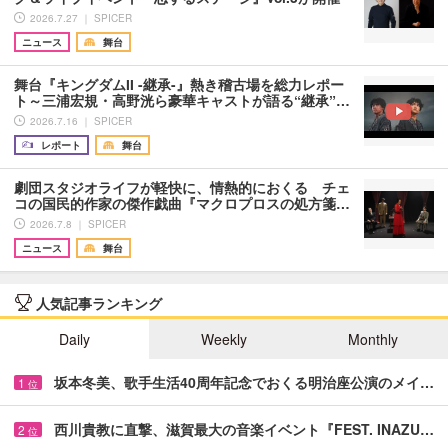
2026.7.27 ｜ SPICER
ニュース
舞台
舞台『キングダムII -継承-』熱き稽古場を総力レポー
ト～三浦宏規・高野洸ら豪華キャストが語る“継承”…
2026.7.16 ｜ SPICER
レポート
舞台
劇団スタジオライフが軽快に、情熱的におくる チェ
コの国民的作家の傑作戯曲『マクロプロスの処方箋…
2026.7.8 ｜ SPICER
ニュース
舞台
人気記事ランキング
Daily
Weekly
Monthly
坂本冬美、歌手生活40周年記念でおくる明治座公演のメイ…
1
位
西川貴教に直撃、滋賀最大の音楽イベント『FEST. INAZU…
2
位