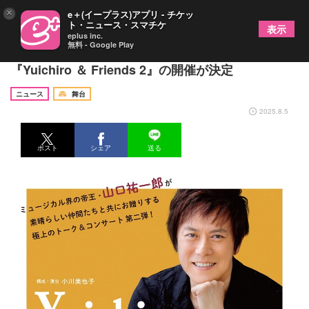
×
e＋(イープラス)アプリ - チケッ
ト・ニュース・スマチケ
表示
eplus inc.
無料 - Google Play
山口祐一郎がおくる、極上のトーク＆コンサート
『Yuichiro ＆ Friends 2』の開催が決定
ニュース
舞台
2025.8.5
ポスト
シェア
送る