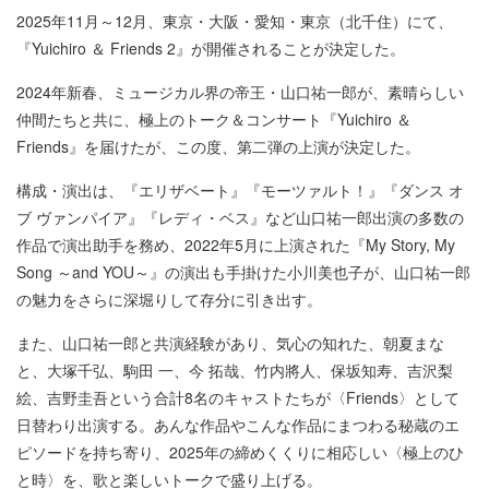
2025年11月～12月、東京・大阪・愛知・東京（北千住）にて、
『Yuichiro ＆ Friends 2』が開催されることが決定した。
2024年新春、ミュージカル界の帝王・山口祐一郎が、素晴らしい
仲間たちと共に、極上のトーク＆コンサート『Yuichiro ＆
Friends』を届けたが、この度、第二弾の上演が決定した。
構成・演出は、『エリザベート』『モーツァルト！』『ダンス オ
ブ ヴァンパイア』『レディ・ベス』など山口祐一郎出演の多数の
作品で演出助手を務め、2022年5月に上演された『My Story, My
Song ～and YOU～』の演出も手掛けた小川美也子が、山口祐一郎
の魅力をさらに深堀りして存分に引き出す。
また、山口祐一郎と共演経験があり、気心の知れた、朝夏まな
と、大塚千弘、駒田 一、今 拓哉、竹内將人、保坂知寿、吉沢梨
絵、吉野圭吾という合計8名のキャストたちが〈Friends〉として
日替わり出演する。あんな作品やこんな作品にまつわる秘蔵のエ
ピソードを持ち寄り、2025年の締めくくりに相応しい〈極上のひ
と時〉を、歌と楽しいトークで盛り上げる。