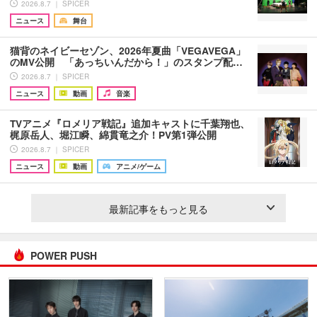
2026.8.7 ｜ SPICER
ニュース
舞台
猫背のネイビーセゾン、2026年夏曲「VEGAVEGA」
のMV公開 「あっちいんだから！」のスタンプ配…
2026.8.7 ｜ SPICER
ニュース
動画
音楽
TVアニメ『ロメリア戦記』追加キャストに千葉翔也、
梶原岳人、堀江瞬、綿貫竜之介！PV第1弾公開
2026.8.7 ｜ SPICER
ニュース
動画
アニメ/ゲーム
最新記事をもっと見る
POWER PUSH