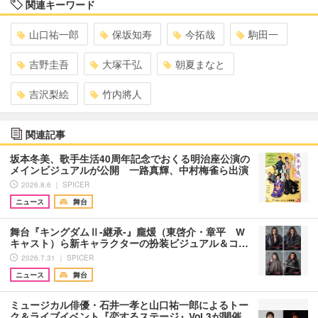
関連キーワード
山口祐一郎
保坂知寿
今拓哉
駒田一
吉野圭吾
大塚千弘
朝夏まなと
吉沢梨絵
竹内將人
関連記事
坂本冬美、歌手生活40周年記念でおくる明治座公演の
メインビジュアルが公開 一路真輝、中村梅雀ら出演
2026.8.6 ｜ SPICER
ニュース
舞台
舞台『キングダムⅡ-継承-』龐煖（東啓介・章平 W
キャスト）ら新キャラクターの扮装ビジュアル＆コ…
2026.7.31 ｜ SPICER
ニュース
舞台
ミュージカル俳優・石井一孝と山口祐一郎によるトー
ク＆ライブイベント『恋するステージ』Vol.3が開催