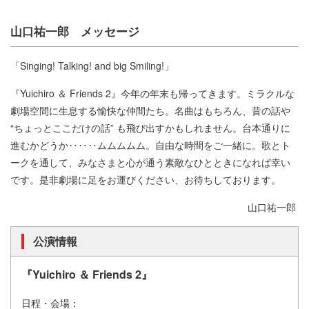
山口祐一郎 メッセージ
「Singing! Talking! and big Smiling!」
『Yuichiro ＆ Friends 2』今年の年末も帰ってきます。ミラクルな
劇場空間に生息する愉快な仲間たち。名曲はもちろん、昔の話や
“ちょっとここだけの話” も飛び出すかもしれません。台本通りに
進むかどうか‥‥‥ムムムムム。自由な時間をご一緒に。歌とト
ークを通して、みなさまと心が通う素敵なひとときになれば幸い
です。是非劇場に足をお運びください、お待ちしております。
山口祐一郎
公演情報
『Yuichiro ＆ Friends 2』
日程・会場：