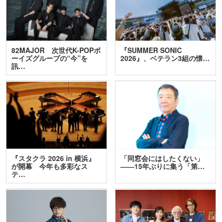
82MAJOR 次世代K-POPボ
『SUMMER SONIC
ーイズグループの“今”を
2026』、ベテラン3組の懐…
訊…
『スタクラ 2026 in 横浜』
「同窓会にはしたくない」
が開幕 今年も多彩なス
――15年ぶりに集う「第…
テ…