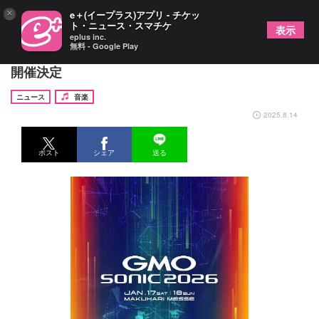
×
e＋(イープラス)アプリ - チケッ
ト・ニュース・スマチケ
表示
eplus inc.
無料 - Google Play
『GMO SONIC 2026』1月に幕張メッセにて2DAYS
開催決定
ニュース
音楽
2025.8.14
ポスト
シェア
送る