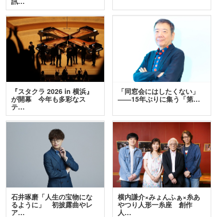
訊…
『スタクラ 2026 in 横浜』
「同窓会にはしたくない」
が開幕 今年も多彩なス
――15年ぶりに集う「第…
テ…
石井琢磨「人生の宝物にな
横内謙介×みょんふぁ×糸あ
るように」 初披露曲やレ
やつり人形一糸座 創作
ア…
人…