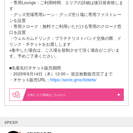
・専用Lounge：ご利用時間、エリアの詳細は後日発表致しま
す
・グッズ売場専用レーン：グッズ売り場に専用ファストレー
ンを設置
・専用クローク：無料でご利用いただける専用のクローク窓
口を設置
・ウェルカムドリンク：プラチナリストバンド交換の際、ド
リンク・
をお渡しします
※集中した場合は、ご入場を規制させて頂く場合がございま
す。予めご了承ください。
■先着先行
販売期間
・2025年8月14日（木）12:00～ 規定枚数販売完了まで
・
販売URL：
https://sonic.gmo/tickets/
お気に入り登録はこちらから
SPICER