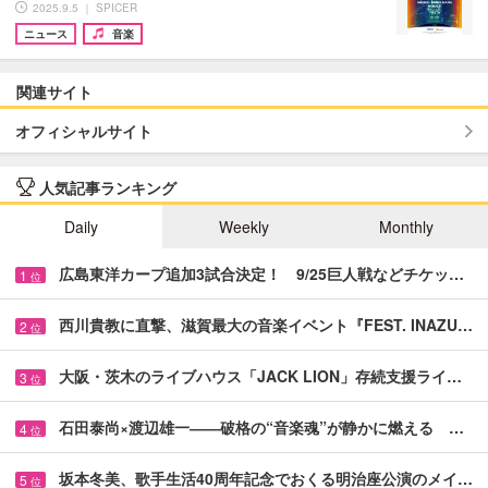
2025.9.5 ｜ SPICER
ニュース
音楽
関連サイト
オフィシャルサイト
人気記事ランキング
Daily
Weekly
Monthly
広島東洋カープ追加3試合決定！ 9/25巨人戦などチケッ…
1
位
西川貴教に直撃、滋賀最大の音楽イベント『FEST. INAZU…
2
位
大阪・茨木のライブハウス「JACK LION」存続支援ライ…
3
位
石田泰尚×渡辺雄一――破格の“音楽魂”が静かに燃える …
4
位
坂本冬美、歌手生活40周年記念でおくる明治座公演のメイ…
5
位