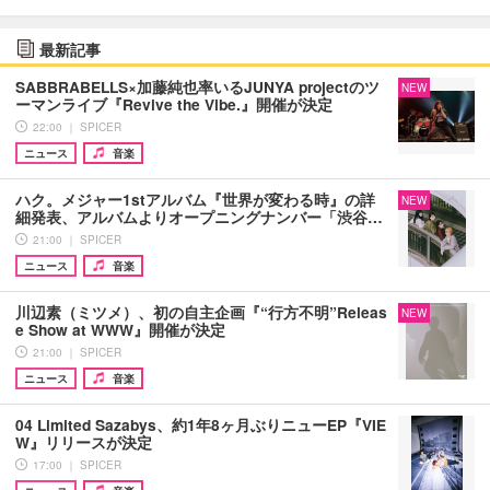
最新記事
SABBRABELLS×加藤純也率いるJUNYA projectのツ
NEW
ーマンライブ『Revive the Vibe.』開催が決定
22:00 ｜ SPICER
ニュース
音楽
ハク。メジャー1stアルバム『世界が変わる時』の詳
NEW
細発表、アルバムよりオープニングナンバー「渋谷…
21:00 ｜ SPICER
ニュース
音楽
川辺素（ミツメ）、初の自主企画『“行方不明”Releas
NEW
e Show at WWW』開催が決定
21:00 ｜ SPICER
ニュース
音楽
04 Limited Sazabys、約1年8ヶ月ぶりニューEP『VIE
W』リリースが決定
17:00 ｜ SPICER