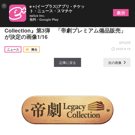
×
e＋(イープラス)アプリ - チケッ
ト・ニュース・スマチケ
表示
eplus inc.
無料 - Google Play
帝国劇場クロージング企画『帝劇 Legacy
Collection』第3弾 「帝劇プレミアム備品販売」
が決定の画像1/16
SPICER
2025.8.19
ニュース
舞台
記事に戻る
次の画像