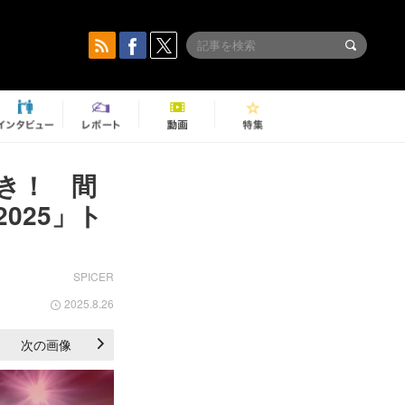
き！ 間
025」ト
SPICER
2025.8.26
次の画像