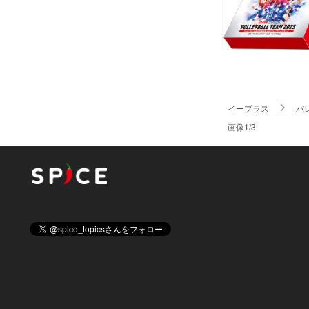
イープラス
バ
画像1/3