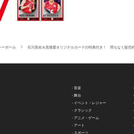
レーボール
石川真佑＆黒後愛オリジナルカードの特典付き！ 間もなく販売終
- 音楽
- 舞台
- イベント・レジャー
- クラシック
- アニメ・ゲーム
- アート
- スポーツ