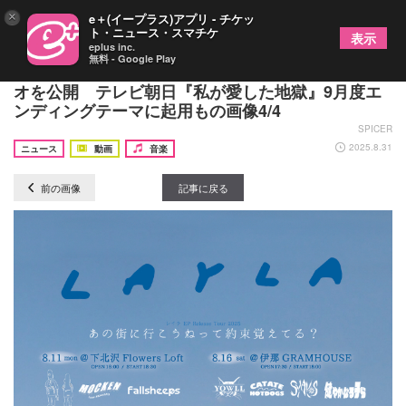
×
e＋(イープラス)アプリ - チケッ
ト・ニュース・スマチケ
表示
eplus inc.
無料 - Google Play
レイラ、新曲「ダンスホール」のミュージックビデ
オを公開 テレビ朝日『私が愛した地獄』9月度エ
ンディングテーマに起用もの画像4/4
SPICER
2025.8.31
ニュース
動画
音楽
前の画像
記事に戻る