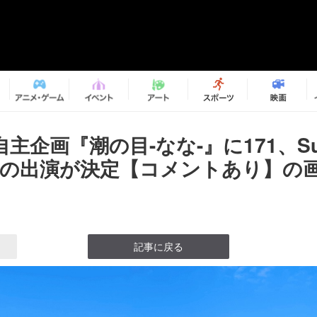
主企画『潮の目-なな-』に171、Su
lubの出演が決定【コメントあり】の画
記事に戻る