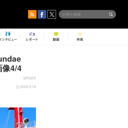
ndae
像4/4
SPICER
2025.9.19