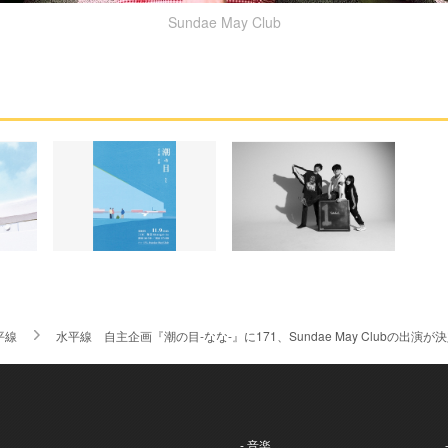
Sundae May Club
平線
水平線 自主企画『潮の目-なな-』に171、Sundae May Clubの出演
- 音楽