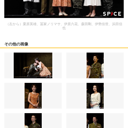
（左から）栗原英雄、冨家ノリマサ、伊原六花、森田剛、伊勢佳世、浜田信
也
その他の画像