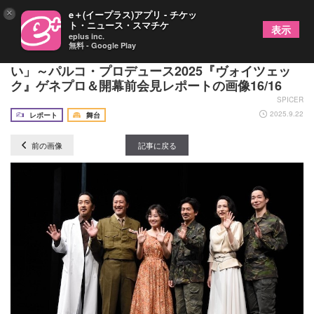
×
e＋(イープラス)アプリ - チケッ
ト・ニュース・スマチケ
表示
eplus inc.
無料 - Google Play
森田剛「人間に生まれたら、愛したいし、愛された
い」～パルコ・プロデュース2025『ヴォイツェッ
ク』ゲネプロ＆開幕前会見レポートの画像16/16
SPICER
2025.9.22
レポート
舞台
前の画像
記事に戻る