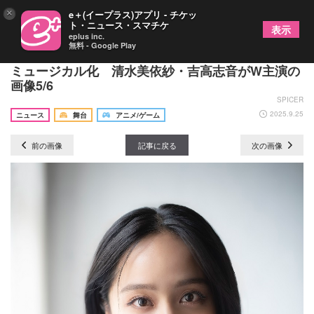
×
e＋(イープラス)アプリ - チケッ
ト・ニュース・スマチケ
表示
eplus inc.
無料 - Google Play
高松美咲原作の『スキップとローファー』が26年に
ミュージカル化 清水美依紗・吉高志音がW主演の
画像5/6
SPICER
2025.9.25
ニュース
舞台
アニメ/ゲーム
前の画像
記事に戻る
次の画像