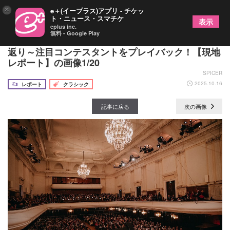
×
e＋(イープラス)アプリ - チケッ
ト・ニュース・スマチケ
表示
eplus inc.
無料 - Google Play
ショパン国際ピアノコンクール、第二次予選を振り
返り～注目コンテスタントをプレイバック！【現地
レポート】の画像1/20
SPICER
2025.10.16
レポート
クラシック
記事に戻る
次の画像