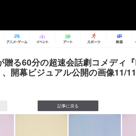
贈る60分の超速会話劇コメディ『Mar
ng』、開幕ビジュアル公開の画像11/1
記事に戻る