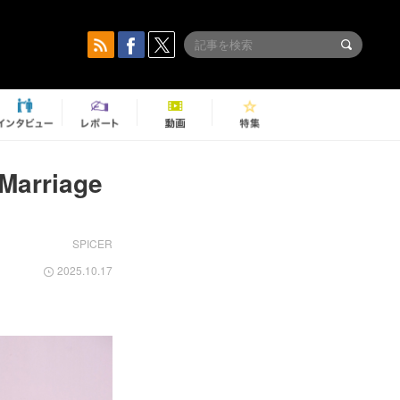
riage
1
SPICER
2025.10.17