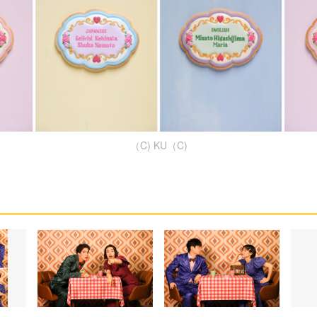
（C) KU（C)