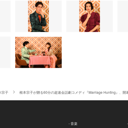
本宗子
根本宗子が贈る60分の超速会話劇コメディ『Marriage Hunting』
- 音楽