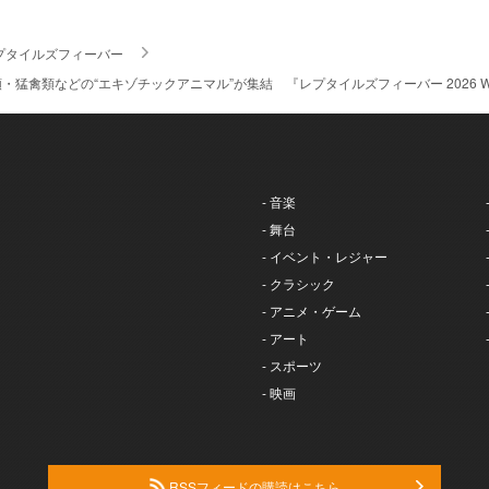
プタイルズフィーバー
猛禽類などの“エキゾチックアニマル”が集結 『レプタイルズフィーバー 2026 Wi
- 音楽
- 舞台
- イベント・レジャー
- クラシック
- アニメ・ゲーム
- アート
- スポーツ
- 映画
RSSフィードの購読はこちら