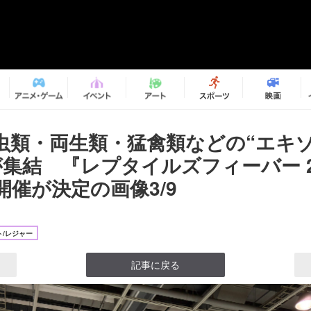
虫類・両生類・猛禽類などの“エキ
が集結 『レプタイルズフィーバー 2
r』開催が決定の画像3/9
/レジャー
記事に戻る