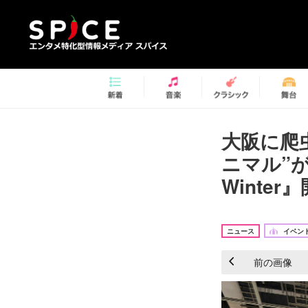
大阪に爬
ニマル”
Winte
ニュース
イベント
前の画像