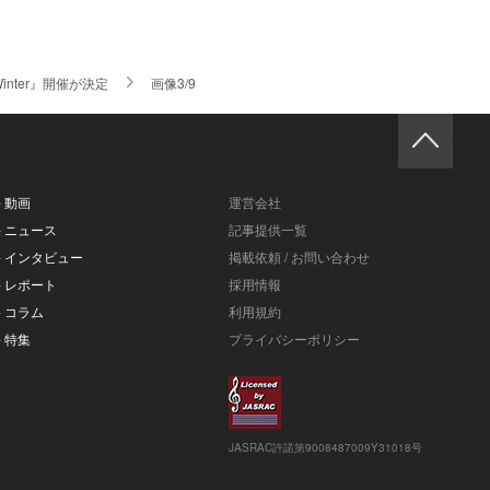
nter』開催が決定
画像3/9
- 動画
運営会社
- ニュース
記事提供一覧
- インタビュー
掲載依頼 / お問い合わせ
- レポート
採用情報
- コラム
利用規約
- 特集
プライバシーポリシー
JASRAC許諾第9008487009Y31018号