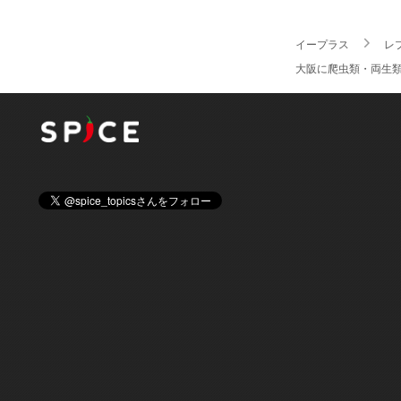
イープラス
レ
大阪に爬虫類・両生類・