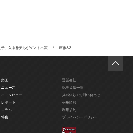
礼子、久本雅美らがゲスト出演
画像2/2
- 動画
運営会社
- ニュース
記事提供一覧
- インタビュー
掲載依頼 / お問い合わせ
- レポート
採用情報
- コラム
利用規約
- 特集
プライバシーポリシー