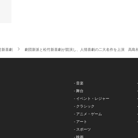
竹新喜劇
劇団新派と松竹新喜劇が競演し、人情喜劇の二大名作を上演 高島
- 音楽
- 舞台
- イベント・レジャー
- クラシック
- アニメ・ゲーム
- アート
- スポーツ
- 映画