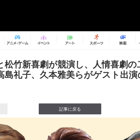
と松竹新喜劇が競演し、人情喜劇の
高島礼子、久本雅美らがゲスト出演の
記事に戻る