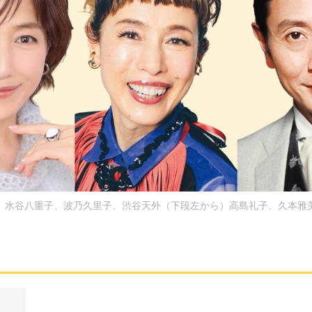
）水谷八重子、波乃久里子、渋谷天外（下段左から）高島礼子、久本雅