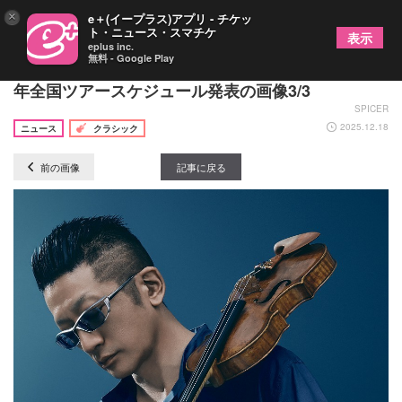
×
e＋(イープラス)アプリ - チケッ
ト・ニュース・スマチケ
表示
eplus inc.
無料 - Google Play
ヴァイオリニスト・石田泰尚率いる「石田組」2026
年全国ツアースケジュール発表の画像3/3
SPICER
2025.12.18
ニュース
クラシック
前の画像
記事に戻る