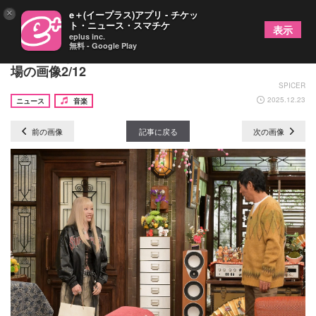
×
e＋(イープラス)アプリ - チケッ
ト・ニュース・スマチケ
表示
eplus inc.
無料 - Google Play
ちゃんみな、『さんまのまんま 新春SP』に初登
場の画像2/12
SPICER
2025.12.23
ニュース
音楽
前の画像
記事に戻る
次の画像