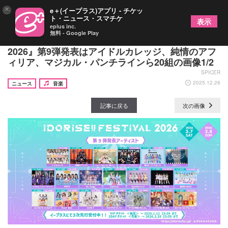
×
e＋(イープラス)アプリ - チケッ
ト・ニュース・スマチケ
表示
eplus inc.
無料 - Google Play
渋谷のアイドルサーキット『IDORISE!! FESTIVAL
2026』第9弾発表はアイドルカレッジ、純情のアフ
ィリア、マジカル・パンチラインら20組の画像1/2
SPICER
2025.12.26
ニュース
音楽
記事に戻る
次の画像