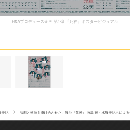
H&Aプロデュース企画 第1弾 『死神』ポスタービジュアル
野美紀
演劇と落語を掛け合わせた、舞台『死神』 牧島 輝・水野美紀らによ