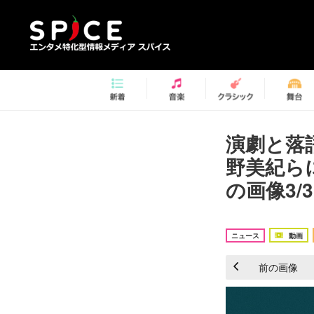
演劇と落
野美紀ら
の画像3/3
ニュース
動画
前の画像