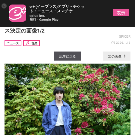
×
e＋(イープラス)アプリ - チケッ
ト・ニュース・スマチケ
表示
eplus inc.
無料 - Google Play
山内総一郎、新曲「彗星たちのカンタータ」リリー
ス決定の画像1/2
SPICER
2026.1.16
ニュース
音楽
記事に戻る
次の画像