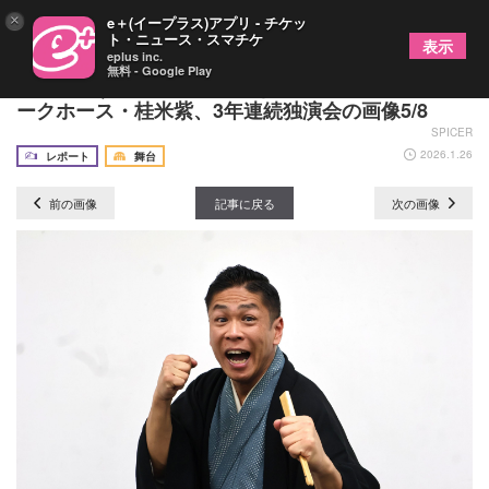
×
e＋(イープラス)アプリ - チケッ
ト・ニュース・スマチケ
表示
eplus inc.
無料 - Google Play
「気負わず、晴れ舞台で輝きたい」――落語界のダ
ークホース・桂米紫、3年連続独演会の画像5/8
SPICER
2026.1.26
レポート
舞台
前の画像
記事に戻る
次の画像