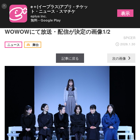
×
e＋(イープラス)アプリ - チケッ
ト・ニュース・スマチケ
表示
eplus inc.
無料 - Google Play
吉⾼由⾥⼦×蓬莱⻯太『シャイニングな⼥たち』
WOWOWにて放送・配信が決定の画像1/2
SPICER
2026.1.30
ニュース
舞台
記事に戻る
次の画像