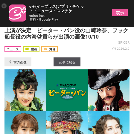
×
e＋(イープラス)アプリ - チケッ
ト・ニュース・スマチケ
表示
eplus inc.
無料 - Google Play
ブロードウェイミュージカル『ピーター・パン』の
上演が決定 ピーター・パン役の山﨑玲奈、フック
船長役の内海啓貴らが出演の画像10/10
SPICER
2026.2.9
ニュース
動画
舞台
前の画像
記事に戻る