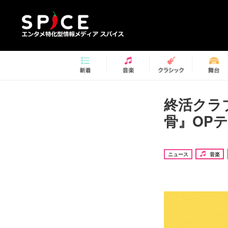
終活クラ
骨』OPテ
ニュース
音楽