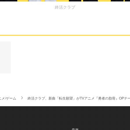
終活クラブ
ニメ/ゲーム
終活クラブ、新曲「転生願望」がTVアニメ『勇者の肋骨』OPテ
- 音楽