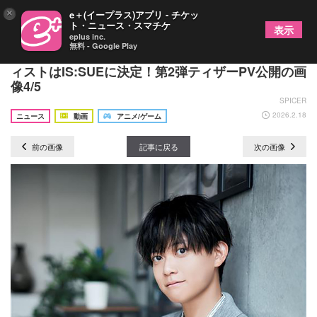
×
e＋(イープラス)アプリ - チケッ
ト・ニュース・スマチケ
表示
eplus inc.
無料 - Google Play
TVアニメ『キャンディーカリエス』主題歌アーテ
ィストはIS:SUEに決定！第2弾ティザーPV公開の画
像4/5
SPICER
2026.2.18
ニュース
動画
アニメ/ゲーム
前の画像
記事に戻る
次の画像