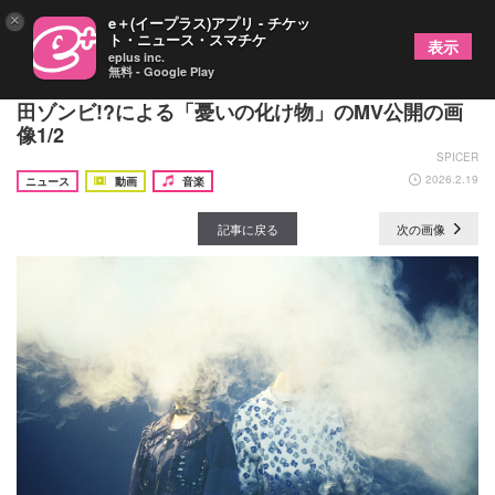
×
e＋(イープラス)アプリ - チケッ
ト・ニュース・スマチケ
表示
eplus inc.
無料 - Google Play
DUSTCELL ディレクター荒木悟×アニメーター沼
田ゾンビ!?による「憂いの化け物」のMV公開の画
像1/2
SPICER
2026.2.19
ニュース
動画
音楽
記事に戻る
次の画像