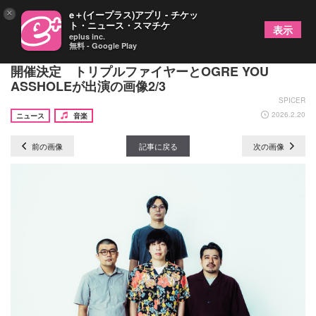
×
e＋(イープラス)アプリ - チケッ
ト・ニュース・スマチケ
表示
eplus inc.
無料 - Google Play
名古屋クアトロの対バンシリーズ『SPACE』4月に
開催決定 トリプルファイヤーとOGRE YOU
ASSHOLEが出演の画像2/3
SPICER
2026.2.20
ニュース
音楽
前の画像
記事に戻る
次の画像