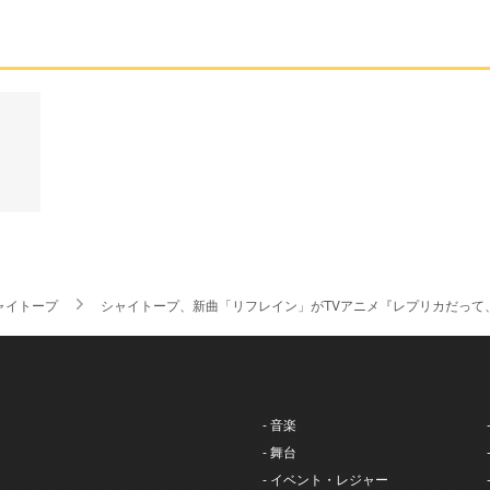
ャイトープ
シャイトープ、新曲「リフレイン」がTVアニメ『レプリカだって
- 音楽
- 舞台
- イベント・レジャー