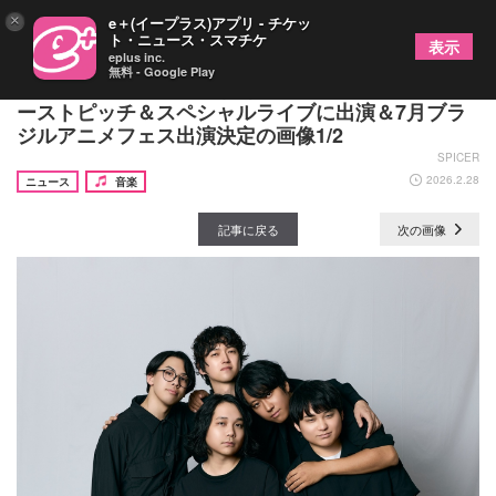
×
e＋(イープラス)アプリ - チケッ
ト・ニュース・スマチケ
表示
eplus inc.
無料 - Google Play
Galileo Galilei、4/18（土）日ハムvs西武戦のファ
ーストピッチ＆スペシャルライブに出演＆7月ブラ
ジルアニメフェス出演決定の画像1/2
SPICER
2026.2.28
ニュース
音楽
記事に戻る
次の画像