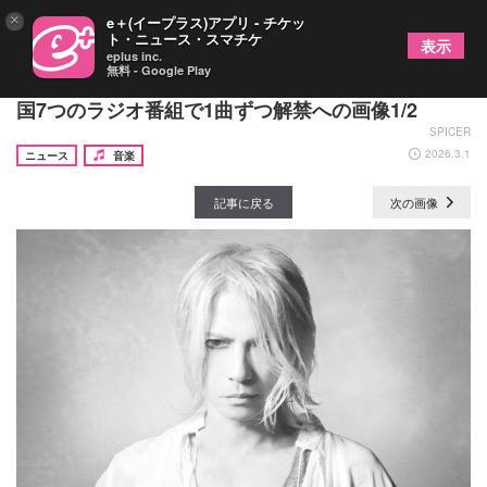
×
e＋(イープラス)アプリ - チケッ
ト・ニュース・スマチケ
表示
eplus inc.
無料 - Google Play
HYDE、ニューアルバム『JEKYLL』収録曲7曲が全
国7つのラジオ番組で1曲ずつ解禁への画像1/2
SPICER
2026.3.1
ニュース
音楽
記事に戻る
次の画像