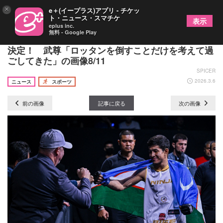
×
e＋(イープラス)アプリ - チケッ
ト・ニュース・スマチケ
表示
eplus inc.
無料 - Google Play
4/29『ONE SAMURAI 1』でロッタンvs武尊再戦が
決定！ 武尊「ロッタンを倒すことだけを考えて過
ごしてきた」の画像8/11
SPICER
2026.3.6
ニュース
スポーツ
前の画像
記事に戻る
次の画像